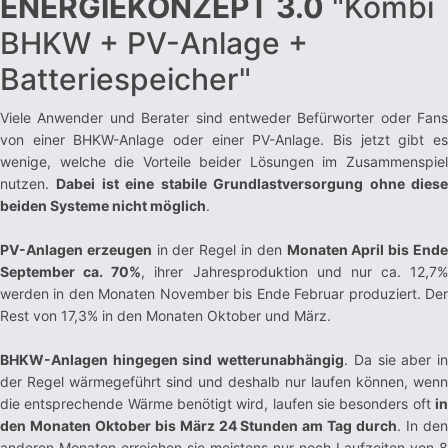
ENERGIEKONZEPT 3.0
"Kombi
BHKW + PV-Anlage +
Batteriespeicher"
Viele Anwender und Berater sind entweder Befürworter oder Fans
von einer BHKW-Anlage oder einer PV-Anlage. Bis jetzt gibt es
wenige, welche die Vorteile beider Lösungen im Zusammenspiel
nutzen.
Dabei ist eine stabile Grundlastversorgung ohne dies
beiden Systeme nicht möglich
.
PV-Anlagen erzeugen
in der Regel in den
Monaten April bis End
September ca. 70%
, ihrer Jahresproduktion und nur ca. 12,7%
werden in den Monaten November bis Ende Februar produziert. Der
Rest von 17,3% in den Monaten Oktober und März.
BHKW-Anlagen hingegen sind wetterunabhängig
. Da sie aber i
der Regel wärmegeführt sind und deshalb nur laufen können, wenn
die entsprechende Wärme benötigt wird, laufen sie besonders oft
in
den Monaten Oktober bis März 24 Stunden am Tag durch
. In de
anderen Monaten erreichen sie meistens nur noch Laufzeiten von 8